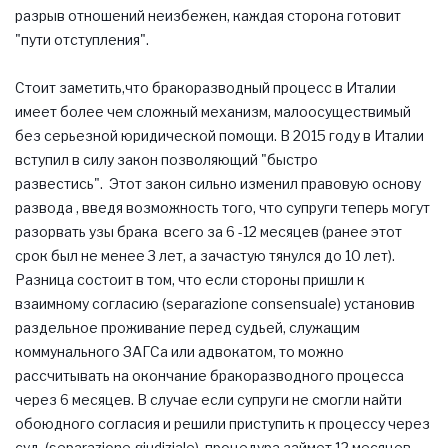
разрыв отношений неизбежен, каждая сторона готовит
"пути отступления".
Стоит заметить,что бракоразводный процесс в Италии
имеет более чем сложный механизм,
малоосуществимый
без серьезной юридической помощи. В 2015 году в Италии
вступил в силу закон позволяющий "быстро
развестись". Этот закон сильно изменил правовую основу
развода , введя возможность того, что супруги теперь могут
разорвать узы брака всего за 6 -12 месяцев (ранее этот
срок был не менее 3 лет, а зачастую тянулся до 10 лет).
Разница состоит в том, что если стороны пришли к
взаимному согласию (separazione consensuale) установив
раздельное проживание перед судьей, служащим
коммунального ЗАГСа или адвокатом, то можно
рассчитывать на окончание бракоразводного процесса
через 6 месяцев. В случае если супруги не смогли найти
обоюдного согласия и решили приступить к процессу через
суд (separazione giudiziale), процедура займет 12 месяцев.