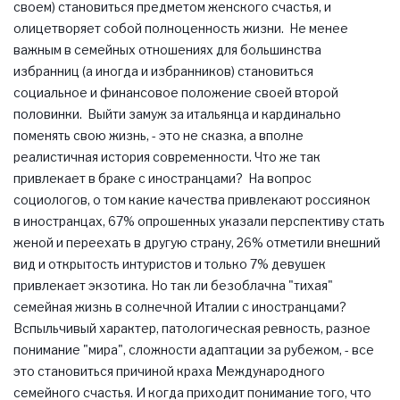
своем) становиться предметом женского счастья, и
олицетворяет собой полноценность жизни. Не менее
важным в семейных отношениях для большинства
избранниц (а иногда и избранников) становиться
социальное и финансовое положение своей второй
половинки. Выйти замуж за итальянца и кардинально
поменять свою жизнь, - это не сказка, а вполне
реалистичная история современности. Что же так
привлекает в браке с иностранцами? На вопрос
социологов, о том какие качества привлекают россиянок
в иностранцах, 67% опрошенных указали перспективу стать
женой и переехать в другую страну, 26% отметили внешний
вид и открытость интуристов и только 7% девушек
привлекает экзотика. Но так ли безоблачна "тихая"
семейная жизнь в солнечной Италии с иностранцами?
Вспыльчивый характер, патологическая ревность, разное
понимание "мира", сложности адаптации за рубежом, - все
это становиться причиной краха Международного
семейного счастья. И когда приходит понимание того, что